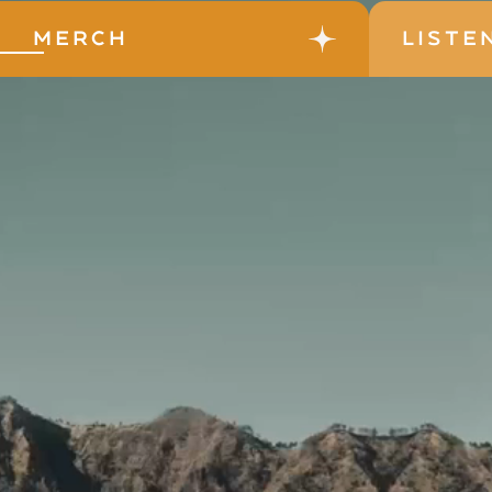
merch
liste